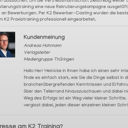
en aussuchen. Um die Vertriebsmannschaft zielstrebig weiter
utierungstraining eine neue Rekrutierungskampagne ausgetüfte
e an Bewerbungen. Per K2 Bewerber-Casting wurden die best
m K2 Praxistraining professionell eingearbeitet.
Kundenmeinung
Andreas Hohmann
Verlagsleiter
Mediengruppe Thüringen
Hallo Herr Heinicke in Ihnen habe ich einen sehr i
finde es einfach stark, wie Sie die Dinge selbst in
branchenübergreifenden Kenntnissen und Erfahru
über den Tellerrand hinauszuschauen und dabei nic
Weg des Erfolgs ist ein Weg vieler kleiner Schritt
vergisst dabei, jeden dieser einzelnen kleinen Schri
eresse am K2 Training?