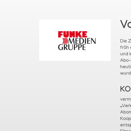
V
Die 
früh
und 
Abo-
heut
wurd
KO
verm
„Ver
Abon
Koop
ents