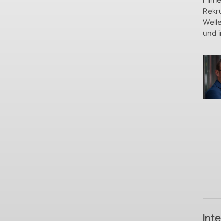
Film
Rekr
Well
und i
Int